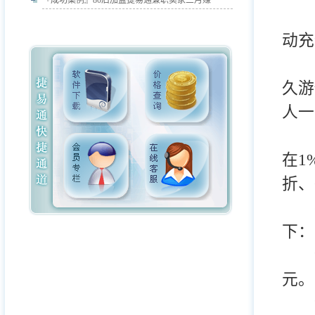
『成功案例』
80后加盟捷易通兼职卖家三月赚
2，
动充
3
久游
人一
以
在1
折、
我
下：
话费
元。
话