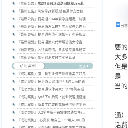
『最新公告』
店庆3皇冠活动送网站和万元礼
『最新公告』
淘宝修改新规,捷易通留言类数
『最新公告』
捷易通2014年紧急提醒用户防骗
分享
『最新更新』
捷易通怎么样？老人家告诉你为
『最新更新』
捷易通充值利润如何？亦是相当
说
『最新更新』
捷易通第六代新增功能大惊喜
要的
『最新更新』
入行需谨慎，多多留意捷易通官
大多
『最新更新』
如何取消支付宝实名认证
但是
更多
『成功案例』
强！新手业务不熟练也卖了好几
是一
『成功案例』
捷易通买家:张***飞购买后的感
当的
『成功案例』
捷易通软件买家：李*杯购买后
捷
『成功案例』
总结下80后网上创业代理捷易通
1
『成功案例』
新淘宝店署理充值卡飞速进步诺
『成功案例』
大2学生新手销售捷易通软件3天
通）
『成功案例』
5心卖家 给自己一个月入6000的
话费