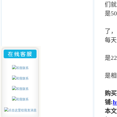
们就
是5
再
了，
每天
这样
是22
其
是
购买
铺:
h
本文