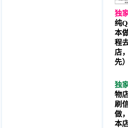
独家
纯
本
程
店
先
独家
物
刷
做
本