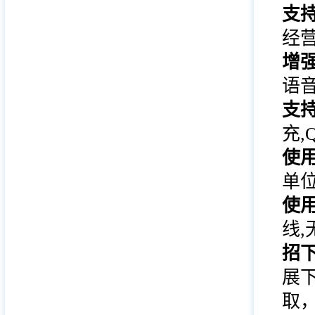
支
经营
增
语音
支
充,
使
单
使
线
招
展
取，