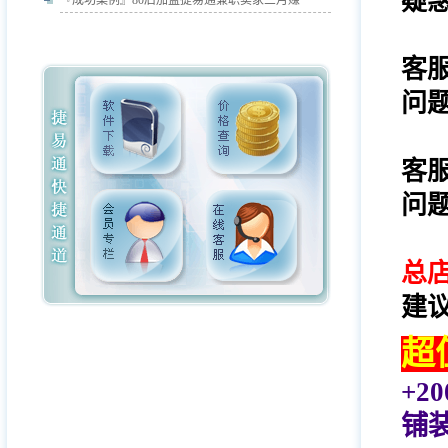
疑
『成功案例』
80后加盟捷易通兼职卖家三月赚
客
问题
客
问题
总
建议
超
+2
铺