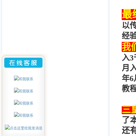
最
以
经
我们
入
月
年
教
三
了
还