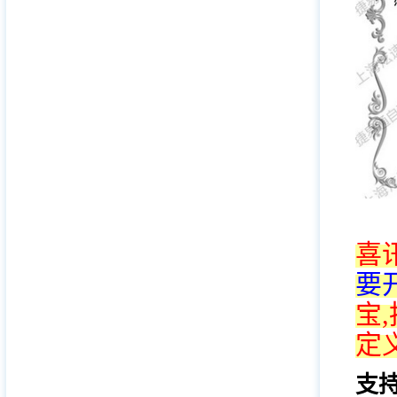
喜
要
宝
定义
支