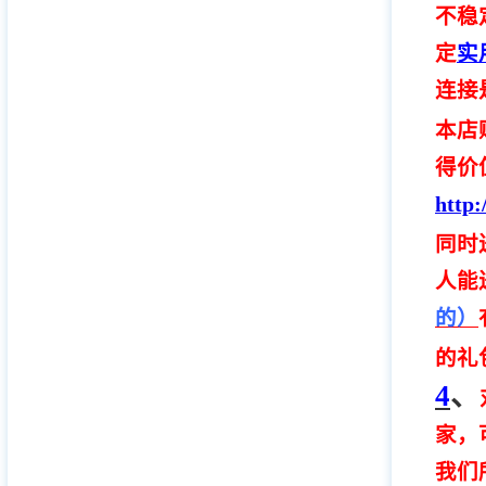
不稳
定
实
连接
本店
得价
http:
同时
人能
的）
的礼
4
、
家，
我们