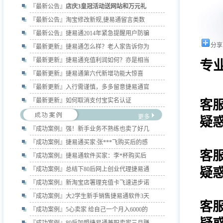
『最新公告』
店庆3皇冠活动送网站和万元礼
『最新公告』
淘宝修改新规,捷易通留言类数
『最新公告』
捷易通2014年紧急提醒用户防骗
分享
『最新更新』
捷易通怎么样？老人家告诉你为
『最新更新』
捷易通充值利润如何？亦是相当
专
『最新更新』
捷易通第六代新增功能大惊喜
『最新更新』
入行需谨慎，多多留意捷易通官
『最新更新』
如何取消支付宝实名认证
客
更多
疑
『成功案例』
强！新手业务不熟练也卖了好几
『成功案例』
捷易通买家:张***飞购买后的感
客
『成功案例』
捷易通软件买家：李*杯购买后
『成功案例』
总结下80后网上创业代理捷易通
疑
『成功案例』
新淘宝店署理充值卡飞速进步诺
『成功案例』
大2学生新手销售捷易通软件3天
客
『成功案例』
5心卖家 给自己一个月入6000的