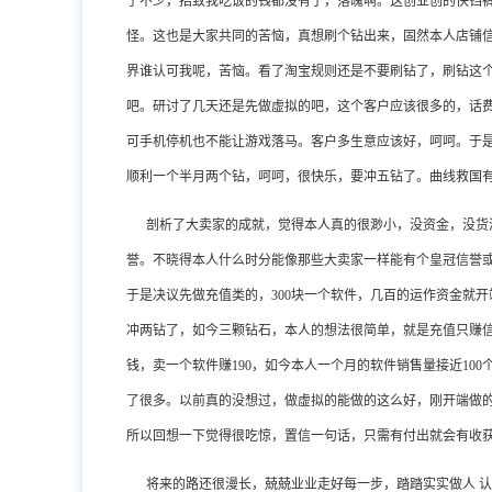
了不少，招致我吃饭的钱都没有了，落魄啊。这创业创的快铛
怪。这也是大家共同的苦恼，真想刷个钻出来，固然本人店铺
界谁认可我呢，苦恼。看了淘宝规则还是不要刷钻了，刷钻这
吧。研讨了几天还是先做虚拟的吧，这个客户应该很多的，话
可手机停机也不能让游戏落马。客户多生意应该好，呵呵。于
顺利一个半月两个钻，呵呵，很快乐，要冲五钻了。曲线救国
剖析了大卖家的成就，觉得本人真的很渺小，没资金，没货
誉。不晓得本人什么时分能像那些大卖家一样能有个皇冠信誉
于是决议先做充值类的，300块一个软件，几百的运作资金就
冲两钻了，如今三颗钻石，本人的想法很简单，就是充值只赚
钱，卖一个软件赚190，如今本人一个月的软件销售量接近10
了很多。以前真的没想过，做虚拟的能做的这么好，刚开端做
所以回想一下觉得很吃惊，置信一句话，只需有付出就会有收
将来的路还很漫长，兢兢业业走好每一步，踏踏实实做人 认