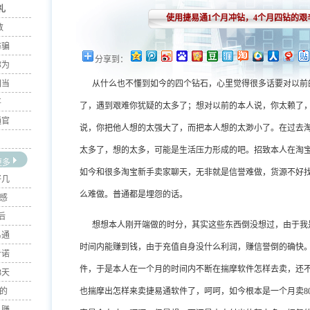
礼
使用捷易通1个月冲钻，4个月四钻的艰
数
防骗
分享到：
你为
相当
从什么也不懂到如今的四个钻石，心里觉得很多话要对以前
喜
了，遇到艰难你犹疑的太多了；想对以前的本人说，你太赖了
通官
说，你把他人想的太强大了，而把本人想的太渺小了。在过去
太多了，想的太多，可能是生活压力形成的吧。招致本人在淘
更多
如今和很多淘宝新手卖家聊天，无非就是信誉难做，货源不好
好几
么难做。普通都是埋怨的话。
的感
后
想想本人刚开端做的时分，其实这些东西倒没想过，由于我
易通
时间内能赚到钱，由于充值自身没什么利润，赚信誉倒的确快
步诺
件，于是本人在一个月的时间内不断在揣摩软件怎样去卖，还
3天
0的
也揣摩出怎样来卖捷易通软件了，呵呵，如今根本是一个月卖8