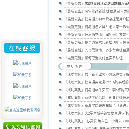
『最新公告』
店庆3皇冠活动送网站和万元
『最新公告』
淘宝修改新规,捷易通留言类
『最新公告』
捷易通2014年紧急提醒用户
『最新更新』
捷易通怎么样？老人家告诉
『最新更新』
捷易通充值利润如何？亦是
『最新更新』
捷易通第六代新增功能大惊
『最新更新』
入行需谨慎，多多留意捷易
『最新更新』
如何取消支付宝实名认证
『成功案例』
强！新手业务不熟练也卖了
『成功案例』
捷易通买家:张***飞购买后
『成功案例』
捷易通软件买家：李*杯购买
『成功案例』
总结下80后网上创业代理捷
『成功案例』
新淘宝店署理充值卡飞速进
『成功案例』
大2学生新手销售捷易通软件
『成功案例』
5心卖家 给自己一个月入600