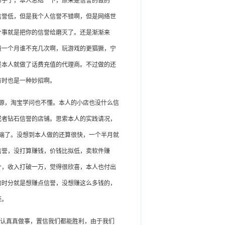
裤子了，本人总结一下，原来是信誉的做的
信誉低，但是我个人信誉不错啊，但是网络世
个事就是把你的信誉给磨灭了。还是渐渐来
费一个月谁不充几次啊，玩游戏的更猖獗，宁
是本人就做了话费充值的代理商。不过做的还
有时也是一种妙招啊。
源，淘宝学问也不懂。本人的小店也没什么信
或者钻石信誉的店铺。思索本人的实践请况，
开端了。没想到本人做的还算很快，一个半月就
信誉，没打算赚钱，价钱比拟低，卖软件赚
0个，收入打破一万，觉得很欣喜，本人也付出
的时分就是想赚点信誉，没想赚这么多钱的，
获。
认真真做事，置信我们都能胜利，由于我们