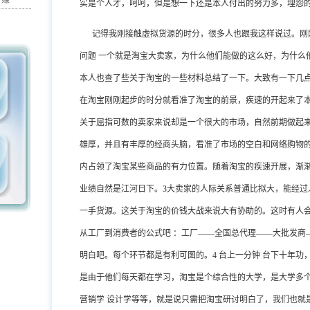
月赚
实是个人才，呵呵，但是想一下还是本人付出的努力多，埋怨
记得我刚接触虚拟货源的时分，很多人也跟我这样说过。刚
问题 一个就是淘宝大卖家，为什么他们能做的这么好，为什么
本人也查了些关于淘宝的一些材料总结了一下。大致有一下几点
在淘宝刚刚起步的时分就看准了淘宝的前景，疾速的开起来了
关于屈指可数的卖家来说却是一个很大的市场，自然前期做起来
雄厚，并且有丰厚的经商头脑，看准了市场的空白和网络购物
内占领了淘宝某些商品的有力位置。随着淘宝的疾速开展，渐
业绩自然是江河日下。3大卖家的人际关系普通比拟大，能经过
一手货源。这关于淘宝的价钱大战来说大有协助的。这时有人
从工厂到消费者的公式吧 ：工厂——全国总代理——大批发商
明白吧。每个环节都是有利可图的。4 台上一分钟 台下十年
是由于他们每天都在学习，淘宝是个综合性的大学，是大学多个
营销学 设计学等等，就是说只需把淘宝研讨明白了，我们也就