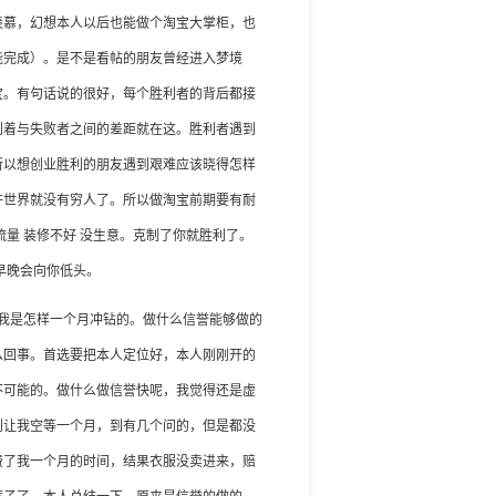
羡慕，幻想本人以后也能做个淘宝大掌柜，也
能完成）。是不是看帖的朋友曾经进入梦境
宝。有句话说的很好，每个胜利者的背后都接
利着与失败者之间的差距就在这。胜利者遇到
所以想创业胜利的朋友遇到艰难应该晓得怎样
许世界就没有穷人了。所以做淘宝前期要有耐
量 装修不好 没生意。克制了你就胜利了。
早晚会向你低头。
我是怎样一个月冲钻的。做什么信誉能够做的
么回事。首选要把本人定位好，本人刚刚开的
不可能的。做什么做信誉快呢，我觉得还是虚
到让我空等一个月，到有几个问的，但是都没
费了我一个月的时间，结果衣服没卖进来，赔