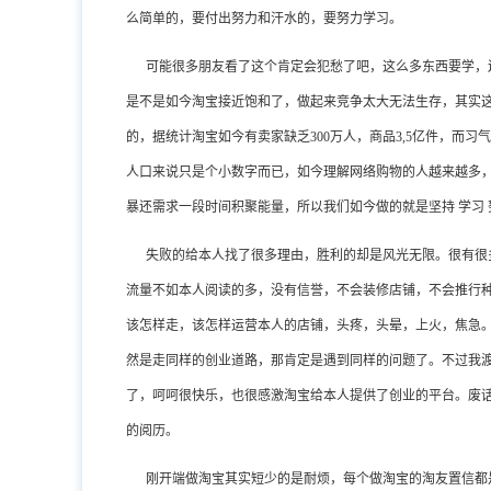
么简单的，要付出努力和汗水的，要努力学习。
可能很多朋友看了这个肯定会犯愁了吧，这么多东西要学，
是不是如今淘宝接近饱和了，做起来竞争太大无法生存，其实
的，据统计淘宝如今有卖家缺乏300万人，商品3,5亿件，而
人口来说只是个小数字而已，如今理解网络购物的人越来越多
暴还需求一段时间积聚能量，所以我们如今做的就是坚持 学习 
失败的给本人找了很多理由，胜利的却是风光无限。很有很
流量不如本人阅读的多，没有信誉，不会装修店铺，不会推行
该怎样走，该怎样运营本人的店铺，头疼，头晕，上火，焦急
然是走同样的创业道路，那肯定是遇到同样的问题了。不过我
了，呵呵很快乐，也很感激淘宝给本人提供了创业的平台。废
的阅历。
刚开端做淘宝其实短少的是耐烦，每个做淘宝的淘友置信都