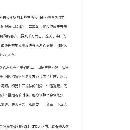
还有大卖家的那些东西我们都不具备怎样办，
这种想法是错误的。其实淘宝如今还属于开展
习气网购的客户只要几千万而已，这关于中国的
，很多乡村地域电脑也在渐渐的提高，网购风
努力 拼搏。
多的淘友在斗争的路上，但是生意不好，店铺
种种问题招致很多的朋友都丧失了斗志，以后
。呵呵，和我刚开端做的时分一个遭遇哦，既
渡过了最艰难的时期，如今也算个金领级别
话少说，进入主题，和朋友一同分享一下本人
是怀揣美妙幻想踏上淘宝之路的，看着他人做