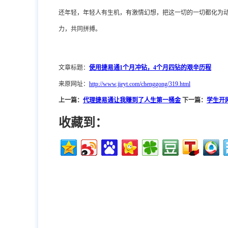
还年轻，年轻人有生机，有激情幻想，把这一切的一切都化为
力，共同拼搏。
文章标题：
使用捷易通1个月冲钻，4个月四钻的艰辛历程
来原网址：
http://www.jieyt.com/chenggong/319.html
上一篇：
代理捷易通让我赚到了人生第一桶金
下一篇：
学生开
收藏到：