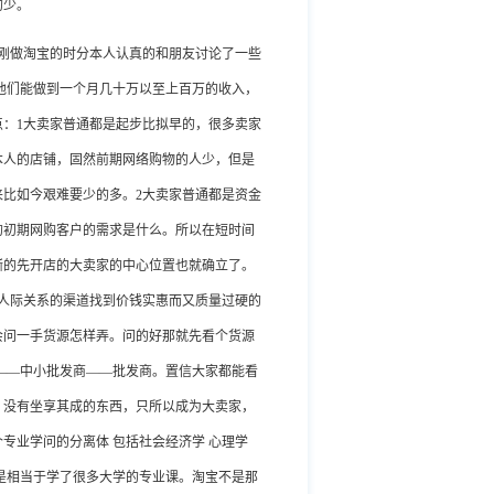
的少。
刚做淘宝的时分本人认真的和朋友讨论了一些
他们能做到一个月几十万以至上百万的收入，
：1大卖家普通都是起步比拟早的，很多卖家
本人的店铺，固然前期网络购物的人少，但是
比如今艰难要少的多。2大卖家普通都是资金
的初期网购客户的需求是什么。所以在短时间
渐的先开店的大卖家的中心位置也就确立了。
人际关系的渠道找到价钱实惠而又质量过硬的
会问一手货源怎样弄。问的好那就先看个货源
——中小批发商——批发商。置信大家都能看
功，没有坐享其成的东西，只所以成为大卖家，
专业学问的分离体 包括社会经济学 心理学
是相当于学了很多大学的专业课。淘宝不是那