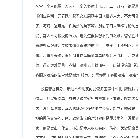
淘宝一个月能赚一万两万，多的多达十几万，二十几万，很是
能创业胜利，开着跑车载着女友周游中国（世界太大，不大可
了，呵呵。这可是一件美妙的美事啊。别想了回来继续讨论淘
受了常人不可接受的压力。遇到过很多想不到的艰难，留意胜
艰难处理艰难，失败者遇到艰难绕道而行，结果走上不归路。
做。万事开头难，假如创业这么简简单单的就让人胜利了，或
烦，遇到艰难要勇于克制，艰难无非就那些——店铺没信誉 没流
客服的艰难的法宝就是耐烦 毅力。只需你勇于客服艰难，艰难
没信誉怎样办，最近不少朋友问我做淘宝做什么比拟赚钱，
快点。其实很简单，有句话说的好鱼与熊掌不可兼得，就是这
店，没什么信誉，本人也缺乏很多的淘宝经历，想立即赚钱是
拟的做信誉快的，刚开端做淘宝的时分做的是服装类的，没想
卖，到是卖出一件去，不过是本人朋友买的，伤心。关键是糜